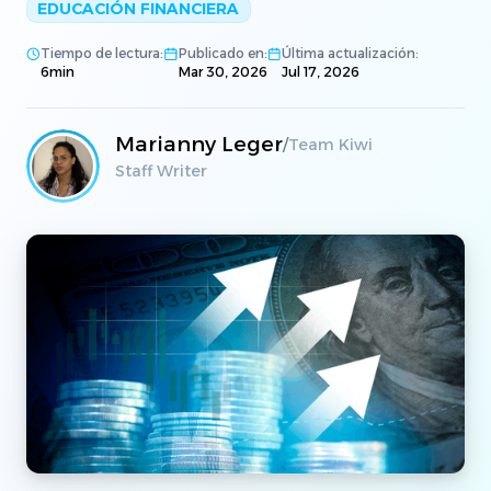
EDUCACIÓN FINANCIERA
Tiempo de lectura:
Publicado en:
Última actualización:
6
min
Mar 30, 2026
Jul 17, 2026
Marianny Leger
/
Team Kiwi
Staff Writer