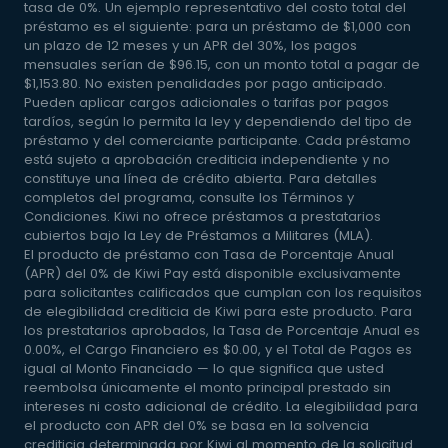
tasa de 0%. Un ejemplo representativo del costo total del
préstamo es el siguiente: para un préstamo de $1,000 con
un plazo de 12 meses y un APR del 30%, los pagos
mensuales serían de $96.15, con un monto total a pagar de
$1,153.80. No existen penalidades por pago anticipado.
Pueden aplicar cargos adicionales o tarifas por pagos
tardíos, según lo permita la ley y dependiendo del tipo de
préstamo y del comerciante participante. Cada préstamo
está sujeto a aprobación crediticia independiente y no
constituye una línea de crédito abierta. Para detalles
completos del programa, consulte los Términos y
Condiciones. Kiwi no ofrece préstamos a prestatarios
cubiertos bajo la Ley de Préstamos a Militares (MLA).
El producto de préstamo con Tasa de Porcentaje Anual
(APR) del 0% de Kiwi Pay está disponible exclusivamente
para solicitantes calificados que cumplan con los requisitos
de elegibilidad crediticia de Kiwi para este producto. Para
los prestatarios aprobados, la Tasa de Porcentaje Anual es
0.00%, el Cargo Financiero es $0.00, y el Total de Pagos es
igual al Monto Financiado — lo que significa que usted
reembolsa únicamente el monto principal prestado sin
intereses ni costo adicional de crédito. La elegibilidad para
el producto con APR del 0% se basa en la solvencia
crediticia determinada por Kiwi al momento de la solicitud.