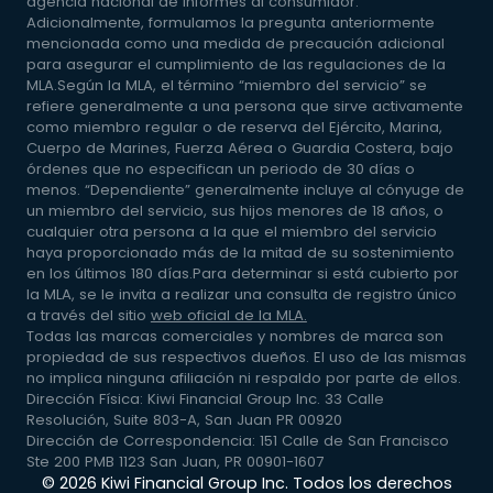
agencia nacional de informes al consumidor.
Adicionalmente, formulamos la pregunta anteriormente
mencionada como una medida de precaución adicional
para asegurar el cumplimiento de las regulaciones de la
MLA.Según la MLA, el término “miembro del servicio” se
refiere generalmente a una persona que sirve activamente
como miembro regular o de reserva del Ejército, Marina,
Cuerpo de Marines, Fuerza Aérea o Guardia Costera, bajo
órdenes que no especifican un periodo de 30 días o
menos. “Dependiente” generalmente incluye al cónyuge de
un miembro del servicio, sus hijos menores de 18 años, o
cualquier otra persona a la que el miembro del servicio
haya proporcionado más de la mitad de su sostenimiento
en los últimos 180 días.Para determinar si está cubierto por
la MLA, se le invita a realizar una consulta de registro único
a través del sitio
web oficial de la MLA.
Todas las marcas comerciales y nombres de marca son
propiedad de sus respectivos dueños. El uso de las mismas
no implica ninguna afiliación ni respaldo por parte de ellos.
Dirección Física: Kiwi Financial Group Inc. 33 Calle
Resolución, Suite 803-A, San Juan PR 00920
Dirección de Correspondencia: 151 Calle de San Francisco
Ste 200 PMB 1123 San Juan, PR 00901-1607
©
2026
Kiwi Financial Group Inc. Todos los derechos