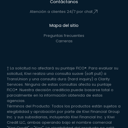
Contáctanos
Atención a clientes 24/7 por chat
Mapa del sitio
Preguntas frecuentes
Carreras
† La solicitud no afectará su puntaje FICO®. Para evaluar su
solicitud, Kiwi realiza una consulta suave (soft pull) a
TransUnion y una consulta dura (hard inquiry) a Clarity
Services. Ninguna de estas consultas afecta su puntaje
FICO®. Nuestra decisión crediticia puede basarse total o
parcialmente en la información obtenida de estas
agencias.
Términos del Producto: Todos los productos están sujetos a
elegibilidad y aprobación por parte de Kiwi Financial Group
Inc. y sus subsidiarias, incluyendo Kiwi Financial Inc. y Kiwi
Credit LLC, ambas operando bajo el nombre comercial
"Kiwi Credit" y "Kiwi". La elegibilidad del producto no está