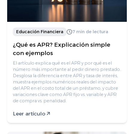
Educación Financiera
7 min de lectura
¿Qué es APR? Explicación simple
con ejemplos
El artículo explica qué es el APR y por qué es el
número más importante al pedir dinero prestado.
Desglosa la diferencia entre APR y tasa de interés,
muestra ejemplos numéricos reales del impacto
del APR en el costo total de un préstamo, y cubre
variaciones clave como APR fijo vs. variable y APR
de compra vs. penalidad.
Leer artículo