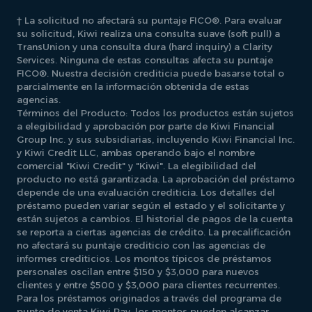
† La solicitud no afectará su puntaje FICO®. Para evaluar
su solicitud, Kiwi realiza una consulta suave (soft pull) a
TransUnion y una consulta dura (hard inquiry) a Clarity
Services. Ninguna de estas consultas afecta su puntaje
FICO®. Nuestra decisión crediticia puede basarse total o
parcialmente en la información obtenida de estas
agencias.
Términos del Producto: Todos los productos están sujetos
a elegibilidad y aprobación por parte de Kiwi Financial
Group Inc. y sus subsidiarias, incluyendo Kiwi Financial Inc.
y Kiwi Credit LLC, ambas operando bajo el nombre
comercial "Kiwi Credit" y "Kiwi". La elegibilidad del
producto no está garantizada. La aprobación del préstamo
depende de una evaluación crediticia. Los detalles del
préstamo pueden variar según el estado y el solicitante y
están sujetos a cambios. El historial de pagos de la cuenta
se reporta a ciertas agencias de crédito. La precalificación
no afectará su puntaje crediticio con las agencias de
informes crediticios. Los montos típicos de préstamos
personales oscilan entre $150 y $3,000 para nuevos
clientes y entre $500 y $3,000 para clientes recurrentes.
Para los préstamos originados a través del programa de
punto de venta Kiwi Pay, los montos pueden alcanzar