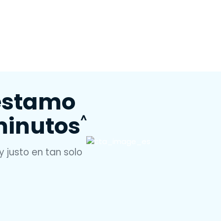
réstamo
minutos
^
y justo en tan solo