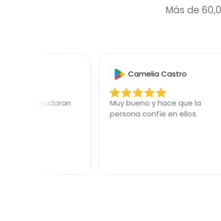
Más de 60,0
onzalez
Camelia Castro
vicios ayudaron
Muy bueno y hace que la
as
persona confíe en ellos.