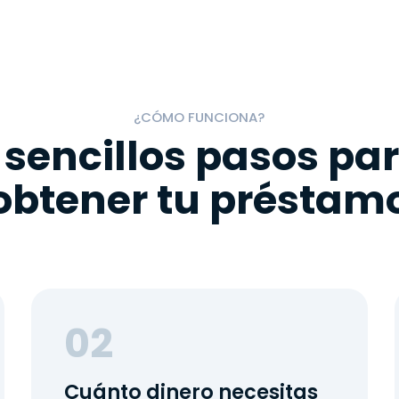
¿CÓMO FUNCIONA?
 sencillos pasos pa
obtener tu préstam
02
Cuánto dinero necesitas