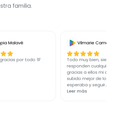
tra familia.
 Malavé
Vilmarie Camacho
cias por todo 💯
Todo muy bien, siempre
responden cualquier duda y
gracias a ellos mi crédito ha
subido mejor de lo que
esperaba y seguir...
Leer más