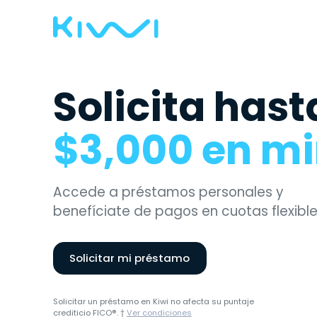
Solicita hast
$3,000 en m
Accede a préstamos personales y
benefíciate de pagos en cuotas flexible
Solicitar mi préstamo
Solicitar un préstamo en Kiwi no afecta su puntaje
crediticio FICO®. †
Ver condiciones