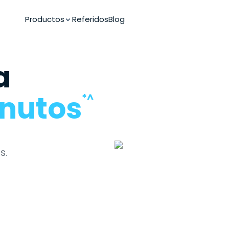
Productos
Referidos
Blog
a
inutos
*^
s.