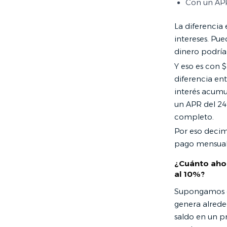
Con un APR
La diferencia
intereses. Pu
dinero podría 
Y eso es con 
diferencia en
interés acumul
un APR del 24
completo.
Por eso decim
pago mensual 
¿Cuánto ahor
al 10%?
Supongamos q
genera alrede
saldo en un p