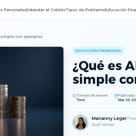
s Personales
Entender el Crédito
Tipos de Préstamo
Educación Fina
 simple con ejemplos
EDUCACIÓN FINANCIERA
¿Qué es A
simple co
Tiempo de lectura:
Publicado 
7
min
Mar 20, 2
Marianny Leger
Tea
/
Staff Writer