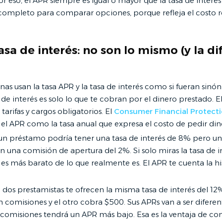
or eso, el APR siempre es igual o mayor que la tasa de interés s
mpleto para comparar opciones, porque refleja el costo re
asa de interés: no son lo mismo (y la di
as usan la tasa APR y la tasa de interés como si fueran sinó
a de interés es solo lo que te cobran por el dinero prestado. E
tarifas y cargos obligatorios. El
Consumer Financial Protect
el APR como la tasa anual que expresa el costo de pedir din
un préstamo podría tener una tasa de interés de 8% pero u
una comisión de apertura del 2%. Si solo miras la tasa de in
es más barato de lo que realmente es. El APR te cuenta la hi
 dos prestamistas te ofrecen la misma tasa de interés del 12
comisiones y el otro cobra $500. Sus APRs van a ser diferent
omisiones tendrá un APR más bajo. Esa es la ventaja de c