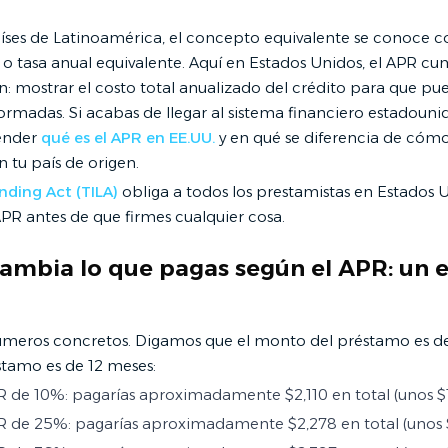
íses de Latinoamérica, el concepto equivalente se conoce 
 o tasa anual equivalente. Aquí en Estados Unidos, el APR cu
: mostrar el costo total anualizado del crédito para que p
ormadas. Si acabas de llegar al sistema financiero estadounid
ender
qué es el APR en EE.UU.
y en qué se diferencia de cóm
n tu país de origen.
nding Act (TILA)
obliga a todos los prestamistas en Estados 
APR antes de que firmes cualquier cosa.
ambia lo que pagas según el APR: un 
eros concretos. Digamos que el monto del préstamo es de 
stamo es de 12 meses:
 de 10%: pagarías aproximadamente $2,110 en total (unos $
 de 25%: pagarías aproximadamente $2,278 en total (unos 