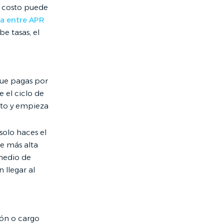
tu costo puede
ia entre APR
e tasas, el
que pagas por
 el ciclo de
lto y empieza
solo haces el
e más alta
medio de
 llegar al
ión o cargo