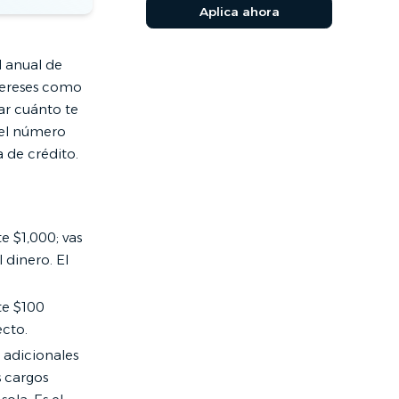
Aplica ahora
l anual de
tereses como
ar cuánto te
 el número
 de crédito.
 $1,000; vas
 dinero. El
te $100
ecto.
s adicionales
s cargos