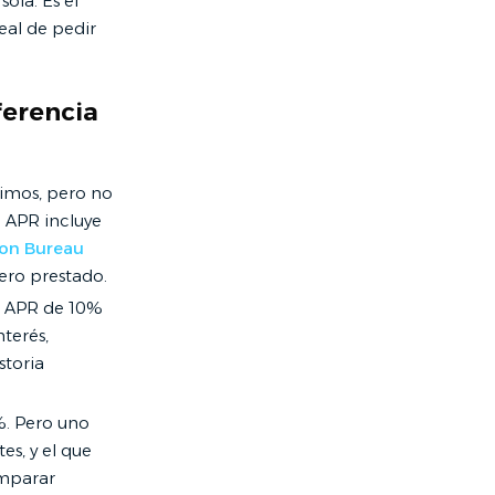
ola. Es el
al de pedir
ferencia
nimos, pero no
l APR incluye
ion Bureau
ero prestado.
n APR de 10%
terés,
storia
%. Pero uno
es, y el que
omparar