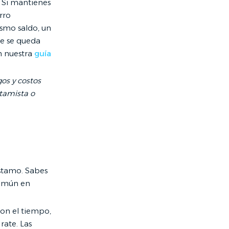
. Si mantienes
rro
ismo saldo, un
ue se queda
en nuestra
guía
gos y costos
tamista o
éstamo. Sabes
común en
on el tiempo,
ate. Las