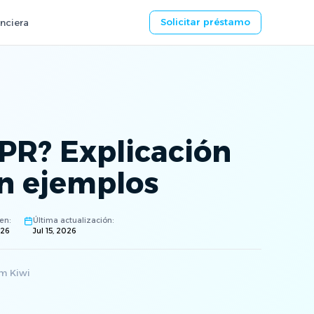
Solicitar préstamo
nciera
PR? Explicación
n ejemplos
en:
Última actualización:
026
Jul 15, 2026
m Kiwi