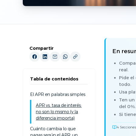
Compartir
En res
Compara
real.
Pide el
Tabla de contenidos
todo.
Usa pla
El APR en palabras simples
Ten un 
APR vs. tasa de interés:
del 0%
no son lo mismo (y la
Si tien
diferencia importa)
4 Secciones
Cuánto cambia lo que
pagas según el APR: un