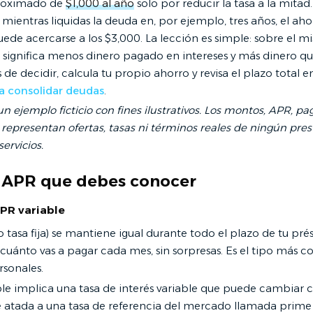
roximado de
$1,000 al año
solo por reducir la tasa a la mitad
 mientras liquidas la deuda en, por ejemplo, tres años, el aho
de acercarse a los $3,000. La lección es simple: sobre el m
significa menos dinero pagado en intereses y más dinero q
 de decidir, calcula tu propio ahorro y revisa el plazo total 
a consolidar deudas
.
un ejemplo ficticio con fines ilustrativos. Los montos, APR, pa
representan ofertas, tasas ni términos reales de ningún pres
ervicios.
 APR que debes conocer
APR variable
o tasa fija) se mantiene igual durante todo el plazo de tu pr
uánto vas a pagar cada mes, sin sorpresas. Es el tipo más 
sonales.
le implica una tasa de interés variable que puede cambiar c
atada a una tasa de referencia del mercado llamada prime r