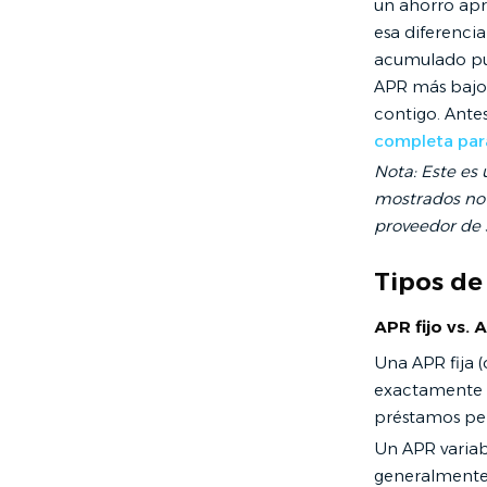
un ahorro ap
esa diferencia
acumulado pue
APR más bajo 
contigo. Antes
completa par
Nota: Este es 
mostrados no 
proveedor de s
Tipos de
APR fijo vs. 
Una APR fija (
exactamente c
préstamos per
Un APR variab
generalmente 