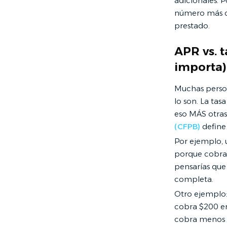
adicionales. P
número más co
prestado.
APR vs. t
importa)
Muchas person
lo son. La tas
eso MÁS otras 
(CFPB)
define 
Por ejemplo, 
porque cobran 
pensarías que 
completa.
Otro ejemplo:
cobra $200 en 
cobra menos c