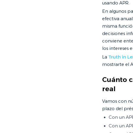
usando APR.
En algunos pa
efectiva anual
misma función
decisiones inf
conviene ent
los intereses e
La
Truth in Le
mostrarte el 
Cuánto c
real
Vamos con núm
plazo del pré
Con un APR
Con un APR