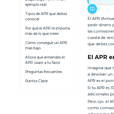
ejemplo real
Tipos de APR que debes
El APR (Annual
conocer
pedir dinero 
Por qué el APR te importa
las comisione
más de lo que crees
cuesta de ver
Cómo conseguir un APR
que debes com
más bajo
El APR e
Ahora que entiendes el
APR, úsalo a tu favor
Imagina que t
Preguntas frecuentes
a devolver un
APR es el por
Puntos Clave
Si tu APR es 
adicionales po
Pero ojo, el A
como comision