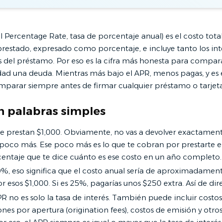
 Percentage Rate, tasa de porcentaje anual) es el costo tota
prestado, expresado como porcentaje, e incluye tanto los in
s del préstamo. Por eso es la cifra más honesta para compar
dad una deuda. Mientras más bajo el APR, menos pagas, y es
parar siempre antes de firmar cualquier préstamo o tarjeta
n palabras simples
e prestan $1,000. Obviamente, no vas a devolver exactamente
 poco más. Ese poco más es lo que te cobran por prestarte el
centaje que te dice cuánto es ese costo en un año completo.
10%, eso significa que el costo anual sería de aproximadamen
r esos $1,000. Si es 25%, pagarías unos $250 extra. Así de dir
PR no es solo la tasa de interés. También puede incluir costo
es por apertura (origination fees), costos de emisión y otro