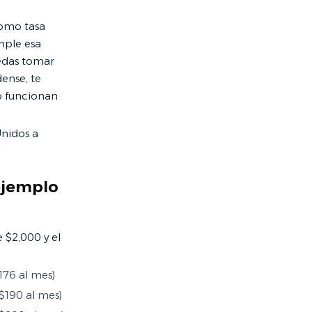
como tasa
mple esa
uedas tomar
ense, te
o funcionan
Unidos a
ejemplo
$2,000 y el
176 al mes)
$190 al mes)