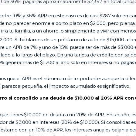
 de 36%: pagarías aproximadamente $2,397 en total (unos 
 entre 10% y 36% APR en este caso es de casi $287 solo en ca
ede no parecer enorme a corto plazo en $2,000, pero piensa
ir a tu familia, a un ahorro, o simplemente a vivir con menos
$2,000. Si hablamos de un préstamo de auto de $15,000 a larg
tre un APR de 7% y uno de 15% puede ser de más de $3,000 
ado a lo largo del plazo. En una tarjeta de crédito con sald
% genera más de $1,200 al año solo en intereses si no pagas 
os que el APR es el número más importante: aunque la dife
parezca pequeña, el impacto acumulado es significativo.
ro si consolido una deuda de $10,000 al 20% APR con
ue tienes $10,000 en deuda a un 20% de APR. En un año, e
dor de $2,000 en intereses (20% de $10,000). Si consolidas 
réstamo con un 10% de APR, los intereses anuales bajan a ce