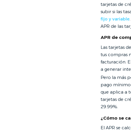
tarjetas de cr
subir si las t
fijo y variable
APR de las ta
APR de comp
Las tarjetas 
tus compras n
facturación. E
a generar inte
Pero la más pe
pago mínimo r
que aplica a 
tarjetas de cr
29.99%.
¿Cómo se ca
El APR se cal