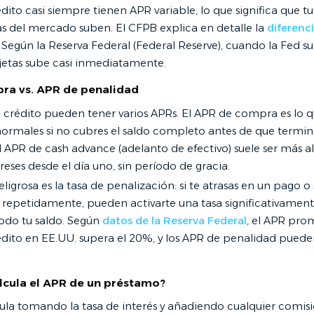
édito casi siempre tienen APR variable, lo que significa que 
asas del mercado suben. El CFPB explica en detalle la
diferenc
. Según la Reserva Federal (Federal Reserve), cuando la Fed sub
rjetas sube casi inmediatamente.
ra vs. APR de penalidad
de crédito pueden tener varios APRs. El APR de compra es lo 
ormales si no cubres el saldo completo antes de que termine
l APR de cash advance (adelanto de efectivo) suele ser más a
reses desde el día uno, sin período de gracia.
ligrosa es la tasa de penalización: si te atrasas en un pago o 
epetidamente, pueden activarte una tasa significativament
todo tu saldo. Según
datos de la Reserva Federal
, el APR pro
édito en EE.UU. supera el 20%, y los APR de penalidad pueden
lcula el APR de un préstamo?
cula tomando la tasa de interés y añadiendo cualquier comis