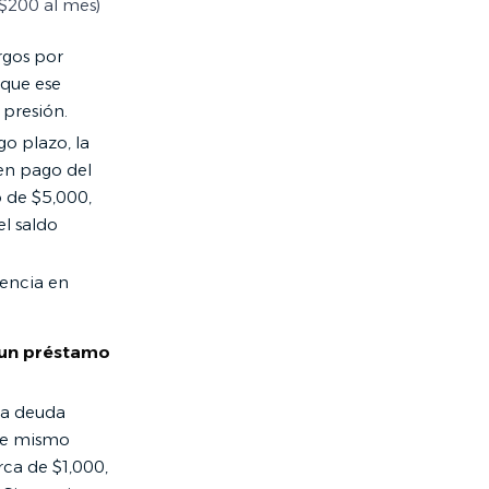
$200 al mes)
rgos por
 que ese
 presión.
o plazo, la
en pago del
o de $5,000,
el saldo
rencia en
 un préstamo
sa deuda
ese mismo
rca de $1,000,