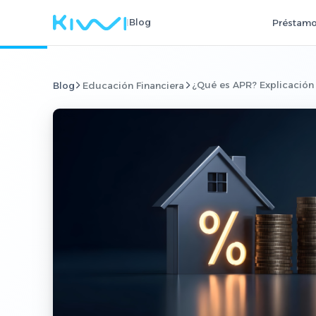
I
Blog
Préstamo
¿Qué es APR? Explicación
Blog
Educación Financiera