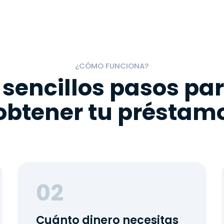
¿CÓMO FUNCIONA?
 sencillos pasos pa
obtener tu préstam
02
Cuánto dinero necesitas