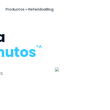
Productos
Referidos
Blog
a
nutos
*^
s.