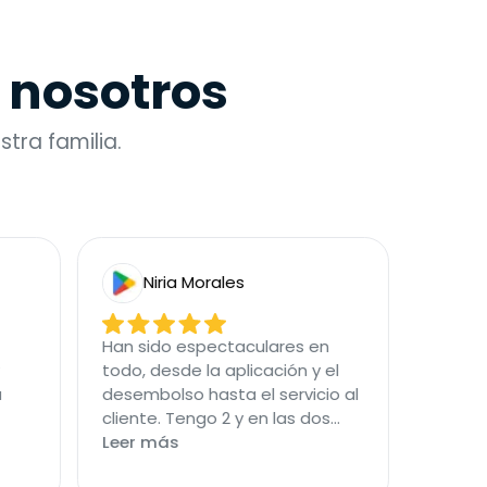
 nosotros
tra familia.
Niria Morales
Nicol
Han sido espectaculares en
Excelente s
todo, desde la aplicación y el
muy útil e
desembolso hasta el servicio al
renovacio
cliente. Tengo 2 y en las dos...
Leer más