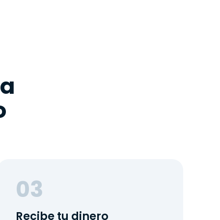
ra
o
03
Recibe tu dinero